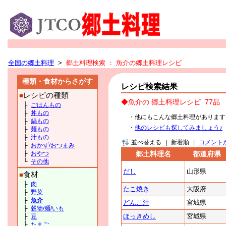
全国の郷土料理
>
郷土料理検索
： 魚介の郷土料理レシピ
種類・食材からさがす
レシピ検索結果
レシピの種類
■
◆魚介の 郷土料理レシピ
77品
├
ごはんもの
├
丼もの
・他にもこんな郷土料理があります
├
鍋もの
・
他のレシピも探してみましょう♪
├
麺もの
├
汁もの
並べ替える
|
新着順
|
コメント
├
おかず/おつまみ
├
おやつ
郷土料理名
都道府県
└
その他
だし
山形県
食材
■
├
肉
たこ焼き
大阪府
├
野菜
├
魚介
どんこ汁
宮城県
├
穀物/麺/いも
ほっきめし
宮城県
├
豆
├
たまご