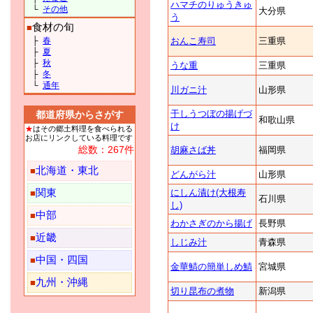
ハマチのりゅうきゅ
└
その他
大分県
う
食材の旬
■
├
春
おんこ寿司
三重県
├
夏
├
秋
うな重
三重県
├
冬
└
通年
川ガニ汁
山形県
干しうつぼの揚げづ
都道府県からさがす
和歌山県
け
★
はその郷土料理を食べられる
お店にリンクしている料理です
総数：267件
胡麻さば丼
福岡県
北海道・東北
■
どんがら汁
山形県
関東
にしん漬け(大根寿
■
石川県
し)
中部
■
わかさぎのから揚げ
長野県
近畿
■
しじみ汁
青森県
中国・四国
■
金華鯖の簡単しめ鯖
宮城県
九州・沖縄
■
切り昆布の煮物
新潟県