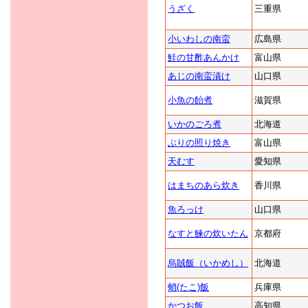
うざく
三重県
小いわしの南蛮
広島県
鮭の甘酢あんかけ
富山県
あじの南蛮漬け
山口県
小魚の飴煮
滋賀県
いかのごろ煮
北海道
ぶりの照り焼き
富山県
天むす
愛知県
はまちのあら炊き
香川県
魚ろっけ
山口県
なすと鰊の炊いたん
京都府
烏賊飯（いかめし）
北海道
蛸(たこ)飯
兵庫県
かつお飯
高知県