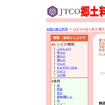
全国の郷土料理
>
はまちのあら炊き 郷土料
種類・食材からさがす
レシピの種類
■
├
ごはんもの
├
丼もの
├
鍋もの
├
麺もの
├
汁もの
├
おかず/おつまみ
├
おやつ
└
その他
食材
■
├
肉
├
野菜
├
魚介
├
穀物/麺/いも
├
豆
料
├
たまご