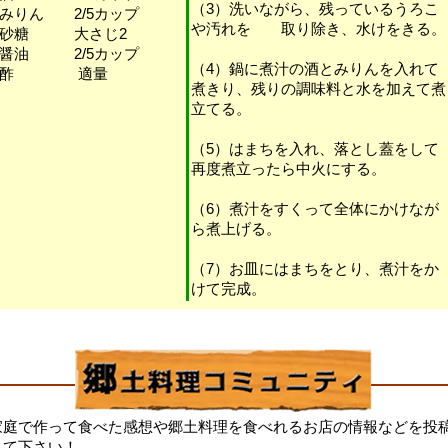
（3）洗いながら、残っているうろこ
みりん 2/5カップ
や汚れを 取り除き、水けをきる。
・砂糖 大さじ2
醤油 2/5カップ
（4）鍋に煮汁の酒とみりんを入れて
・酢 適量
煮きり、残りの調味料と水を加えて煮
立てる。
（5）はまちを入れ、落とし蓋をして
再度煮立ったら中火にする。
（6）煮汁をすくって全体にかけなが
ら煮上げる。
（7）お皿にはまちをとり、煮汁をか
けて完成。
家庭で作って食べた感想や郷土料理を食べれるお店の情報などを投
して下さい！