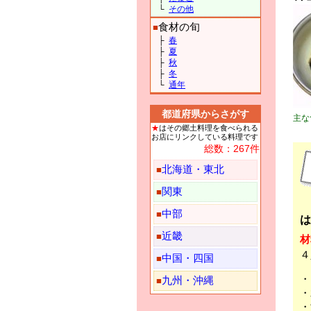
└
その他
食材の旬
■
├
春
├
夏
├
秋
├
冬
└
通年
都道府県からさがす
主な
★
はその郷土料理を食べられる
お店にリンクしている料理です
総数：267件
北海道・東北
■
関東
■
中部
■
は
近畿
■
材
４
中国・四国
■
・
九州・沖縄
■