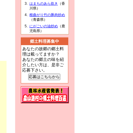
はまちのあら炊き
（香
川県）
根曲がり竹の豚肉炒め
（青森県）
にがごいの油炒め
（鹿
児島県）
郷土料理募集中
あなたの故郷の郷土料
理は載ってますか？
あなたの郷土の味を紹
介したい方は、是非ご
応募下さい。