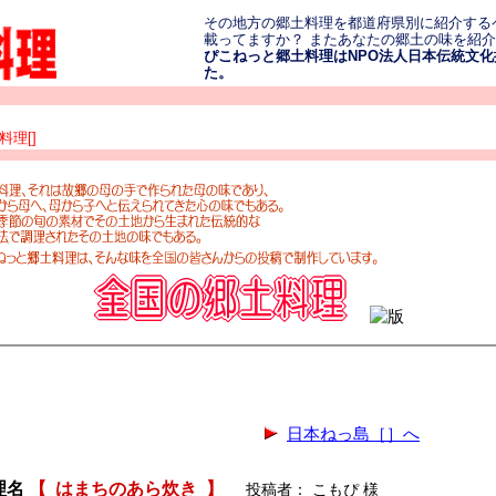
その地方の郷土料理を都道府県別に紹介する
載ってますか？ またあなたの郷土の味を紹
ぴこねっと郷土料理はNPO法人日本伝統文化振
た。
理[]
日本ねっ島［］へ
理名
【
はまちのあら炊き
】
投稿者： こもぴ 様