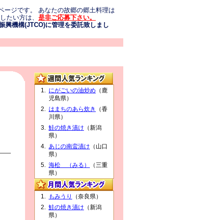
ページです。 あなたの故郷の郷土料理は
介したい方は、
是非ご応募下さい。
興機構(JTCO)に管理を委託致しまし
にがごいの油炒め
（鹿
児島県）
はまちのあら炊き
（香
川県）
鮭の焼き漬け
（新潟
県）
あじの南蛮漬け
（山口
県）
海松 （みる）
（三重
県）
もみうり
（奈良県）
鮭の焼き漬け
（新潟
県）