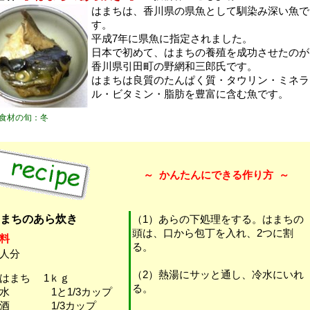
はまちは、香川県の県魚として馴染み深い魚で
す。
平成7年に県魚に指定されました。
日本で初めて、はまちの養殖を成功させたのが
香川県引田町の野網和三郎氏です。
はまちは良質のたんぱく質・タウリン・ミネラ
ル・ビタミン・脂肪を豊富に含む魚です。
食材の旬：冬
～
かんたんにできる作り方
～
まちのあら炊き
（1）あらの下処理をする。はまちの
頭は、口から包丁を入れ、2つに割
料
る。
人分
（2）熱湯にサッと通し、冷水にいれ
はまち 1ｋｇ
る。
・水 1と1/3カップ
・酒 1/3カップ