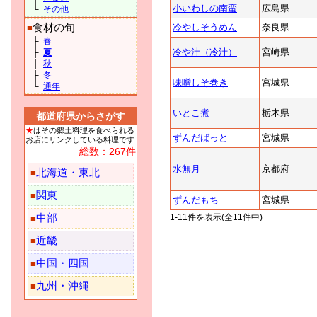
小いわしの南蛮
広島県
└
その他
食材の旬
冷やしそうめん
奈良県
■
├
春
冷や汁（冷汁）
宮崎県
├
夏
├
秋
├
冬
味噌しそ巻き
宮城県
└
通年
いとこ煮
栃木県
都道府県からさがす
★
はその郷土料理を食べられる
ずんだばっと
宮城県
お店にリンクしている料理です
総数：267件
水無月
京都府
北海道・東北
■
関東
■
ずんだもち
宮城県
中部
1-11件を表示(全11件中)
■
近畿
■
中国・四国
■
九州・沖縄
■