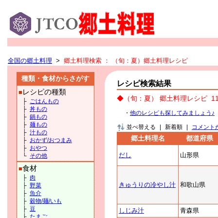
全国の郷土料理
>
郷土料理検索
： （旬：夏）郷土料理レシピ
種類・食材からさがす
レシピ検索結果
レシピの種類
■
◆（旬：夏） 郷土料理レシピ
1
├
ごはんもの
├
丼もの
・
他のレシピも探してみましょう♪
├
鍋もの
├
麺もの
並べ替える
|
新着順
|
コメント
├
汁もの
郷土料理名
都道府県
├
おかず/おつまみ
├
おやつ
だし
山形県
└
その他
食材
■
├
肉
きゅうりの冷やし汁
和歌山県
├
野菜
├
魚介
├
穀物/麺/いも
├
豆
しじみ汁
青森県
├
たまご