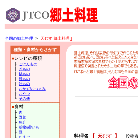
全国の郷土料理
>
天むす 郷土料理[]
種類・食材からさがす
レシピの種類
■
├
ごはんもの
├
丼もの
├
鍋もの
├
麺もの
├
汁もの
├
おかず/おつまみ
├
おやつ
└
その他
食材
■
├
肉
├
野菜
├
魚介
├
穀物/麺/いも
├
豆
料理名
【
天むす
】
投稿者
├
たまご