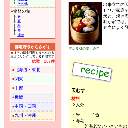
└
その他
出来立ての
ぜひご家庭
食材の旬
■
天と、焼き
├
春
├
夏
我が家では
├
秋
弁当によく
├
冬
└
通年
都道府県からさがす
主な食材の旬：通年
★
はその郷土料理を食べられる
お店にリンクしている料理です
総数：267件
北海道・東北
■
関東
■
中部
■
天むす
近畿
■
材料
２人分
中国・四国
■
・米 1合
九州・沖縄
■
・海老
芝海老など小さいもの