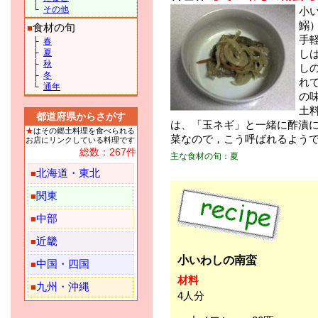
└
その他
小
鰯
食材の旬
■
手
├
春
├
夏
し
├
秋
し
├
冬
れ
└
通年
の
土
都道府県からさがす
は、「玉ネギ」と一緒に酢漬
★
はその郷土料理を食べられる
菜なので，こう呼ばれるよう
お店にリンクしている料理です
総数：267件
主な食材の旬：夏
北海道・東北
■
関東
■
中部
■
近畿
■
小いわしの南蛮
中国・四国
■
材料
九州・沖縄
■
4人分