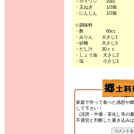
・小イワシ 20匹
・玉ねぎ 1/2個
・にんじん 1/2個
☆調味料
・酢 60cc
・みりん 大さじ1
・砂糖 大さじ3
・だし汁 30ｃｃ
・しょう油 大さじ2
・塩 小さじ1
家庭で作って食べた感想や
して下さい！
（誹謗・中傷・茶化し等の
不適切と判断した書き込み