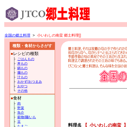
全国の郷土料理
>
小いわしの南蛮 郷土料理[]
種類・食材からさがす
レシピの種類
■
├
ごはんもの
├
丼もの
├
鍋もの
├
麺もの
├
汁もの
├
おかず/おつまみ
├
おやつ
└
その他
食材
■
├
肉
├
野菜
├
魚介
├
穀物/麺/いも
├
豆
料理名
【
小いわしの南蛮
├
たまご