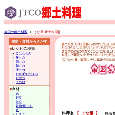
全国の郷土料理
>
うな重 郷土料理[]
種類・食材からさがす
レシピの種類
■
├
ごはんもの
├
丼もの
├
鍋もの
├
麺もの
├
汁もの
├
おかず/おつまみ
├
おやつ
└
その他
食材
■
├
肉
├
野菜
├
魚介
├
穀物/麺/いも
├
豆
料理名
【
うな重
】
投稿者：
├
たまご