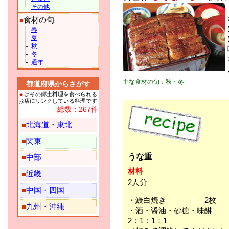
└
その他
食材の旬
■
├
春
├
夏
├
秋
├
冬
└
通年
主な食材の旬：秋・冬
都道府県からさがす
★
はその郷土料理を食べられる
お店にリンクしている料理です
総数：267件
北海道・東北
■
関東
■
うな重
中部
■
材料
近畿
■
2人分
中国・四国
■
・鰻白焼き 2枚
九州・沖縄
■
・酒・醤油・砂糖・味醂
2：1：1：1