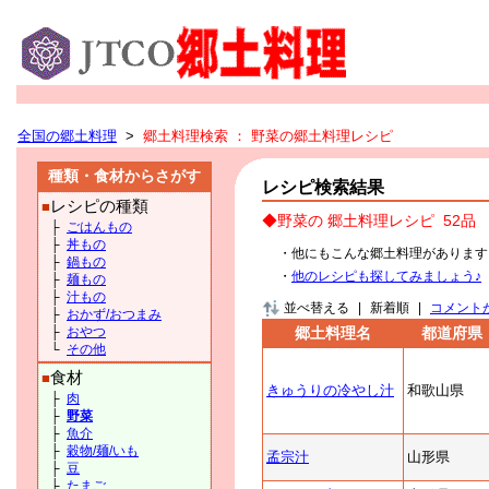
全国の郷土料理
>
郷土料理検索
： 野菜の郷土料理レシピ
種類・食材からさがす
レシピ検索結果
レシピの種類
■
◆野菜の 郷土料理レシピ
52品
├
ごはんもの
├
丼もの
・他にもこんな郷土料理があります
├
鍋もの
・
他のレシピも探してみましょう♪
├
麺もの
├
汁もの
並べ替える
|
新着順
|
コメント
├
おかず/おつまみ
├
おやつ
郷土料理名
都道府県
└
その他
食材
■
きゅうりの冷やし汁
和歌山県
├
肉
├
野菜
├
魚介
├
穀物/麺/いも
孟宗汁
山形県
├
豆
├
たまご