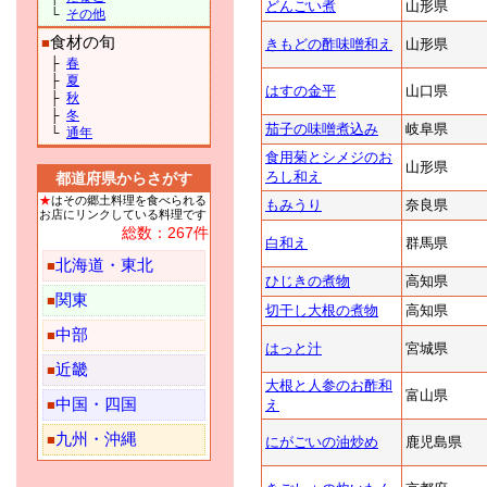
どんごい煮
山形県
└
その他
食材の旬
■
きもどの酢味噌和え
山形県
├
春
├
夏
はすの金平
山口県
├
秋
├
冬
茄子の味噌煮込み
岐阜県
└
通年
食用菊とシメジのお
山形県
ろし和え
都道府県からさがす
★
はその郷土料理を食べられる
もみうり
奈良県
お店にリンクしている料理です
総数：267件
白和え
群馬県
北海道・東北
■
ひじきの煮物
高知県
関東
■
切干し大根の煮物
高知県
中部
■
はっと汁
宮城県
近畿
■
大根と人参のお酢和
富山県
中国・四国
■
え
九州・沖縄
■
にがごいの油炒め
鹿児島県