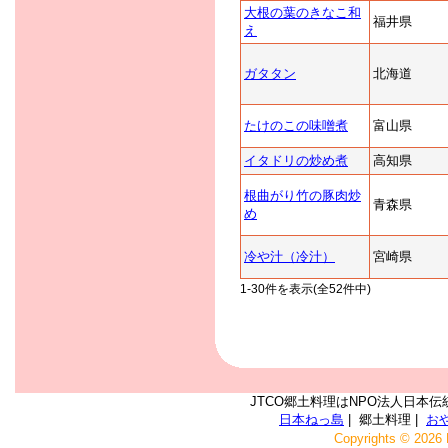
大根の葉のきなこ和
福井県
え
ガタタン
北海道
たけのこの味噌煮
富山県
イタドリの炒め煮
高知県
根曲がり竹の豚肉炒
青森県
め
冷や汁（冷汁）
宮崎県
1-30件を表示(全52件中)
JTCO郷土料理はNPO法人日本伝
日本ねっ島
| 郷土料理 |
お
Copyrights © 2026 