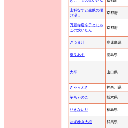
きごしょの炊いたん
京都府
山科なすと生麩の揚
京都府
げ浸し
万願寺唐辛子とじゃ
京都府
この炊いたん
さつま汁
鹿児島県
奈良あえ
徳島県
大平
山口県
きゃらぶき
神奈川県
芋ちゃのこ
栃木県
ひきないり
福島県
ゆず巻き大根
群馬県