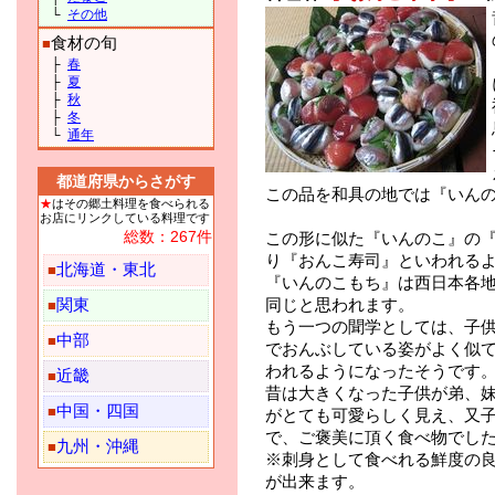
└
その他
食材の旬
■
├
春
├
夏
├
秋
├
冬
└
通年
都道府県からさがす
この品を和具の地では『いん
★
はその郷土料理を食べられる
お店にリンクしている料理です
総数：267件
この形に似た『いんのこ』の
り『おんこ寿司』といわれる
北海道・東北
■
『いんのこもち』は西日本各
同じと思われます。
関東
■
もう一つの聞学としては、子
中部
■
でおんぶしている姿がよく似
われるようになったそうです
近畿
■
昔は大きくなった子供が弟、
中国・四国
■
がとても可愛らしく見え、又
で、ご褒美に頂く食べ物でし
九州・沖縄
■
※刺身として食べれる鮮度の
が出来ます。