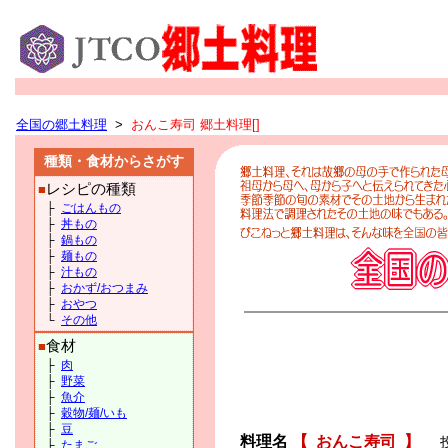
全国の郷土料理
>
おんこ寿司 郷土料理[]
種類・食材からさがす
レシピの種類
■
├
ごはんもの
├
丼もの
├
鍋もの
├
麺もの
├
汁もの
├
おかず/おつまみ
├
おやつ
└
その他
食材
■
├
肉
├
野菜
├
魚介
├
穀物/麺/いも
├
豆
料理名
【
おんこ寿司
】
├
たまご