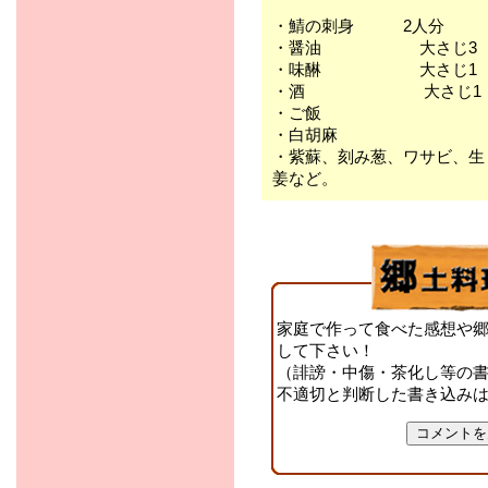
・鯖の刺身 2人分
・醤油 大さじ3
・味醂 大さじ1
・酒 大さじ1
・ご飯
・白胡麻
・紫蘇、刻み葱、ワサビ、生
姜など。
家庭で作って食べた感想や
して下さい！
（誹謗・中傷・茶化し等の
不適切と判断した書き込み