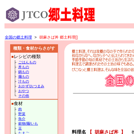
全国の郷土料理
>
胡麻さば丼 郷土料理[]
種類・食材からさがす
レシピの種類
■
├
ごはんもの
├
丼もの
├
鍋もの
├
麺もの
├
汁もの
├
おかず/おつまみ
├
おやつ
└
その他
食材
■
├
肉
├
野菜
├
魚介
├
穀物/麺/いも
├
豆
料理名
【
胡麻さば丼
】
├
たまご