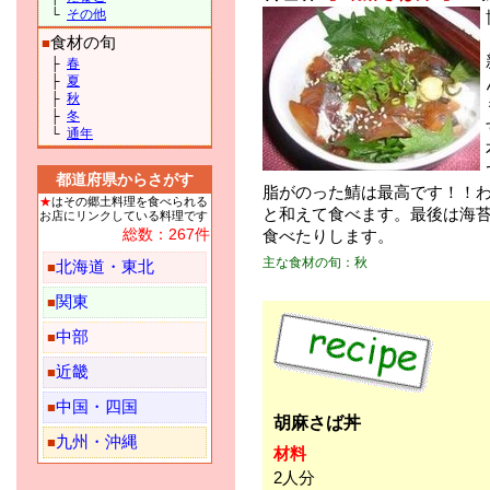
└
その他
食材の旬
■
├
春
├
夏
├
秋
├
冬
└
通年
都道府県からさがす
脂がのった鯖は最高です！！
★
はその郷土料理を食べられる
と和えて食べます。最後は海
お店にリンクしている料理です
総数：267件
食べたりします。
主な食材の旬：秋
北海道・東北
■
関東
■
中部
■
近畿
■
中国・四国
■
胡麻さば丼
九州・沖縄
■
材料
2人分