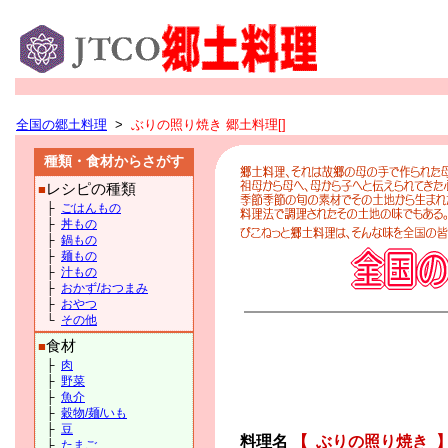
全国の郷土料理
>
ぶりの照り焼き 郷土料理[]
種類・食材からさがす
レシピの種類
■
├
ごはんもの
├
丼もの
├
鍋もの
├
麺もの
├
汁もの
├
おかず/おつまみ
├
おやつ
└
その他
食材
■
├
肉
├
野菜
├
魚介
├
穀物/麺/いも
├
豆
料理名
【
ぶりの照り焼き
├
たまご