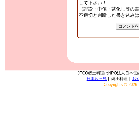
して下さい！
（誹謗・中傷・茶化し等の
不適切と判断した書き込み
JTCO郷土料理はNPO法人日本伝
日本ねっ島
| 郷土料理 |
お
Copyrights © 2026 