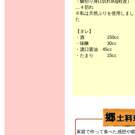
・鰤切り身(1切れ80g程度）
…４切れ
※私は天然ぶりを使用しまし
た
【タレ】
・酒 150cc
・味醂 30cc
・濃口醤油 45cc
・たまり 15cc
家庭で作って食べた感想や