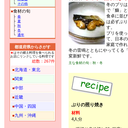
└
その他
冬のブリは
で「鰤」と
食材の旬
■
食卓に並び
├
春
├
夏
は必ずぶり
├
秋
す。
├
冬
ブリを使っ
└
通年
て、日本の
家庭で作れ
都道府県からさがす
冬の雷鳴とともにやってくる
★
はその郷土料理を食べられる
変新鮮です。
お店にリンクしている料理です
総数：267件
主な食材の旬：秋・冬
北海道・東北
■
関東
■
中部
■
近畿
■
ぶりの照り焼き
中国・四国
■
材料
九州・沖縄
■
4人分