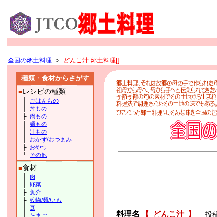
全国の郷土料理
>
どんこ汁 郷土料理[]
種類・食材からさがす
レシピの種類
■
├
ごはんもの
├
丼もの
├
鍋もの
├
麺もの
├
汁もの
├
おかず/おつまみ
├
おやつ
└
その他
食材
■
├
肉
├
野菜
├
魚介
├
穀物/麺/いも
├
豆
料理名
【
どんこ汁
】
投
├
たまご