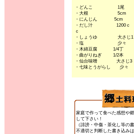
・どんこ 1尾
・大根 5cm
・にんじん 5cm
・だし汁 1200ｃ
ｃ
・しょうゆ 大さじ1
・塩 少々
・木綿豆腐 1/4丁
・曲がりねぎ 1/2本
・仙台味噌 大さじ3
・七味とうがらし 少々
家庭で作って食べた感想や
して下さい！
（誹謗・中傷・茶化し等の
不適切と判断した書き込み