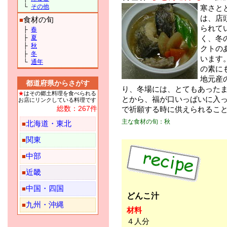
└
その他
寒さと
は、店
食材の旬
■
られて
├
春
├
夏
く、冬
├
秋
クトの
├
冬
います
└
通年
の素に
地元産
都道府県からさがす
り、冬場には、とてもあった
★
はその郷土料理を食べられる
とから、福が口いっぱいに入
お店にリンクしている料理です
総数：267件
で祈願する時に供えられるこ
主な食材の旬：秋
北海道・東北
■
関東
■
中部
■
近畿
■
中国・四国
■
どんこ汁
九州・沖縄
■
材料
４人分