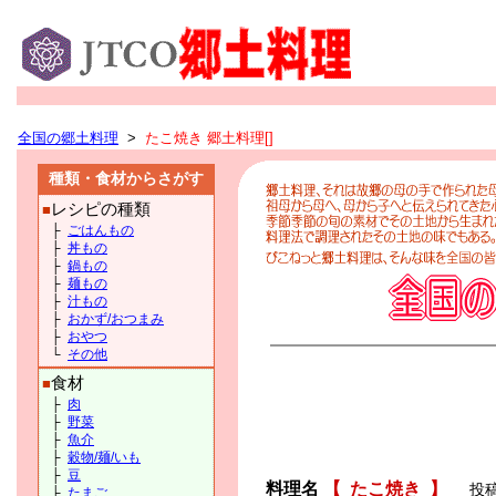
全国の郷土料理
>
たこ焼き 郷土料理[]
種類・食材からさがす
レシピの種類
■
├
ごはんもの
├
丼もの
├
鍋もの
├
麺もの
├
汁もの
├
おかず/おつまみ
├
おやつ
└
その他
食材
■
├
肉
├
野菜
├
魚介
├
穀物/麺/いも
├
豆
料理名
【
たこ焼き
】
投
├
たまご