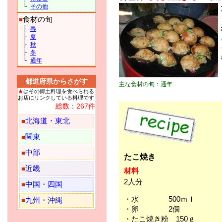
└
その他
食材の旬
■
├
春
├
夏
├
秋
├
冬
└
通年
都道府県からさがす
主な食材の旬：通年
★
はその郷土料理を食べられる
お店にリンクしている料理です
総数：267件
北海道・東北
■
関東
■
中部
■
たこ焼き
近畿
■
材料
2人分
中国・四国
■
・水 500ｍｌ
九州・沖縄
■
・卵 2個
・たこ焼き粉 150ｇ