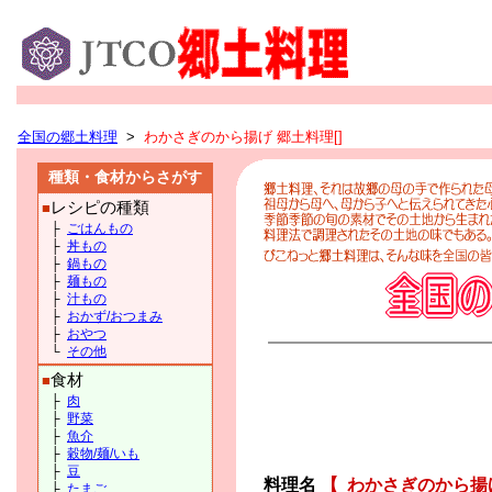
全国の郷土料理
>
わかさぎのから揚げ 郷土料理[]
種類・食材からさがす
レシピの種類
■
├
ごはんもの
├
丼もの
├
鍋もの
├
麺もの
├
汁もの
├
おかず/おつまみ
├
おやつ
└
その他
食材
■
├
肉
├
野菜
├
魚介
├
穀物/麺/いも
├
豆
料理名
【
わかさぎのから揚
├
たまご