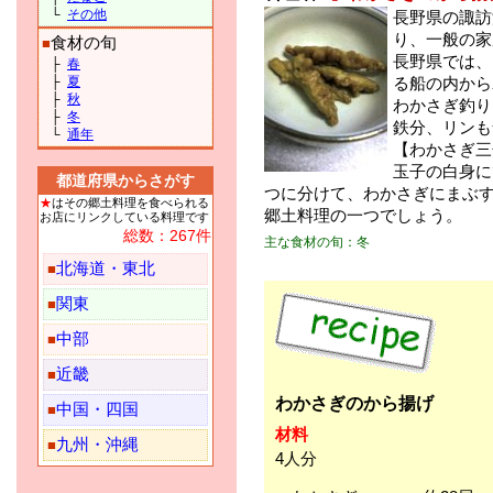
└
その他
長野県の諏訪
り、一般の家
食材の旬
■
長野県では、
├
春
├
夏
る船の内から
├
秋
わかさぎ釣り
├
冬
鉄分、リンも
└
通年
【わかさぎ三
玉子の白身に
都道府県からさがす
つに分けて、わかさぎにまぶ
★
はその郷土料理を食べられる
郷土料理の一つでしょう。
お店にリンクしている料理です
総数：267件
主な食材の旬：冬
北海道・東北
■
関東
■
中部
■
近畿
■
わかさぎのから揚げ
中国・四国
■
材料
九州・沖縄
■
4人分