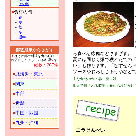
└
その他
食材の旬
■
├
春
├
夏
├
秋
├
冬
└
通年
都道府県からさがす
ら食べる家庭などさまざま。
★
はその郷土料理を食べられる
夏には同じく畑で穫れたての
お店にリンクしている料理です
総数：267件
い」も作ります。「なすせん
ソースやおろしじょうゆなど
北海道・東北
■
主な食材の旬：春・夏・秋
関東
■
地元で供される時期：春から秋にかけ
中部
■
近畿
■
中国・四国
■
九州・沖縄
■
ニラせんべい