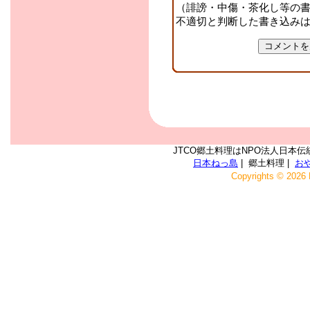
（誹謗・中傷・茶化し等の
不適切と判断した書き込み
JTCO郷土料理はNPO法人日本伝
日本ねっ島
| 郷土料理 |
お
Copyrights © 2026 