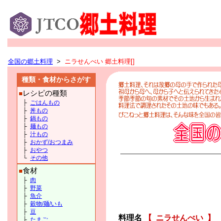
全国の郷土料理
>
ニラせんべい 郷土料理[]
種類・食材からさがす
レシピの種類
■
├
ごはんもの
├
丼もの
├
鍋もの
├
麺もの
├
汁もの
├
おかず/おつまみ
├
おやつ
└
その他
食材
■
├
肉
├
野菜
├
魚介
├
穀物/麺/いも
├
豆
料理名
【
ニラせんべい
】
├
たまご