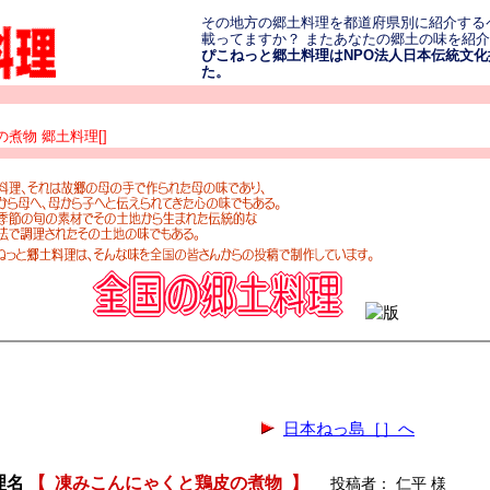
その地方の郷土料理を都道府県別に紹介する
載ってますか？ またあなたの郷土の味を紹
ぴこねっと郷土料理はNPO法人日本伝統文化振
た。
煮物 郷土料理[]
日本ねっ島［］へ
理名
【
凍みこんにゃくと鶏皮の煮物
】
投稿者： 仁平 様