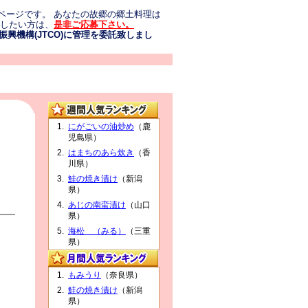
ページです。 あなたの故郷の郷土料理は
介したい方は、
是非ご応募下さい。
興機構(JTCO)に管理を委託致しまし
にがごいの油炒め
（鹿
児島県）
はまちのあら炊き
（香
川県）
鮭の焼き漬け
（新潟
県）
あじの南蛮漬け
（山口
県）
海松 （みる）
（三重
県）
もみうり
（奈良県）
鮭の焼き漬け
（新潟
県）