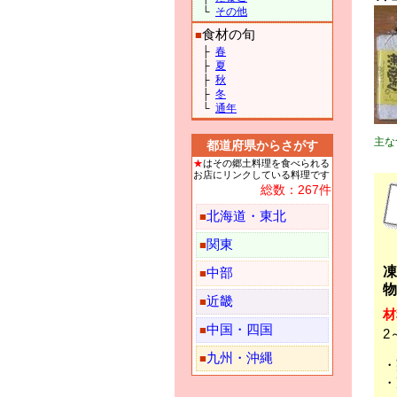
└
その他
食材の旬
■
├
春
├
夏
├
秋
├
冬
└
通年
主な
都道府県からさがす
★
はその郷土料理を食べられる
お店にリンクしている料理です
総数：267件
北海道・東北
■
関東
■
凍
中部
■
物
近畿
■
材
中国・四国
■
2
九州・沖縄
■
・