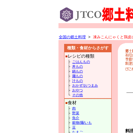
全国の郷土料理
>
凍みこんにゃくと鶏皮の
種類・食材からさがす
レシピの種類
■
├
ごはんもの
├
丼もの
├
鍋もの
├
麺もの
├
汁もの
├
おかず/おつまみ
├
おやつ
└
その他
食材
■
├
肉
├
野菜
├
魚介
├
穀物/麺/いも
├
豆
料
├
たまご