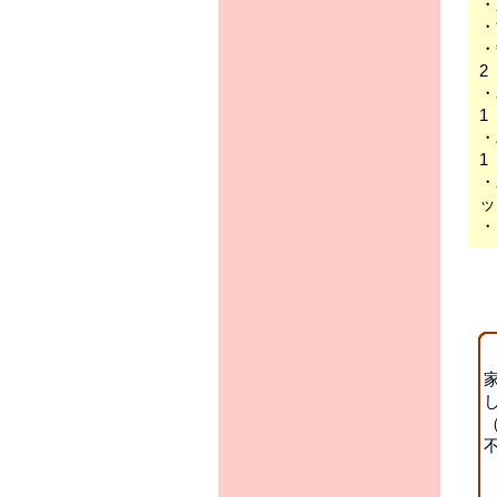
2
1
1
ッ