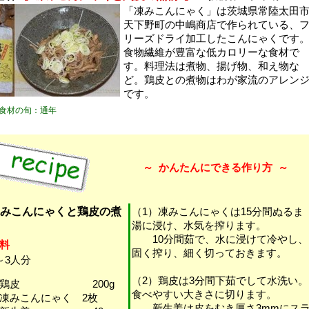
「凍みこんにゃく」は茨城県常陸太田
天下野町の中嶋商店で作られている、
リーズドライ加工したこんにゃくです
食物繊維が豊富な低カロリーな食材で
す。料理法は煮物、揚げ物、和え物な
ど。鶏皮との煮物はわが家流のアレン
です。
食材の旬：通年
～
かんたんにできる作り方
～
みこんにゃくと鶏皮の煮
（1）凍みこんにゃくは15分間ぬるま
湯に浸け、水気を搾ります。
10分間茹で、水に浸けて冷やし、
料
固く搾り、細く切っておきます。
～3人分
（2）鶏皮は3分間下茹でして水洗い。
・鶏皮 200g
食べやすい大きさに切ります。
凍みこんにゃく 2枚
新生姜は皮をむき厚さ3mmにス