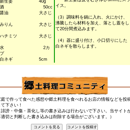
・新生姜 40g
イス。
・酒 50cc
・醤油 大さじ
（3）調味料を鍋に入れ、火にかけ、
沸騰したら材料を加え、落とし蓋をし
・みりん 大さじ
て20分間煮込みます。
・ハチミツ 大さじ
（4）器に盛り付け、小口切りにした
白ネギを散らします。
・水 2カ
プ
・白ネギ 5cm
家庭で作って食べた感想や郷土料理を食べれるお店の情報などを投
して下さい！
（誹謗・中傷・茶化し等の書き込みは行わないで下さい。当サイト
不適切と判断した書き込みは削除する場合がございます。）