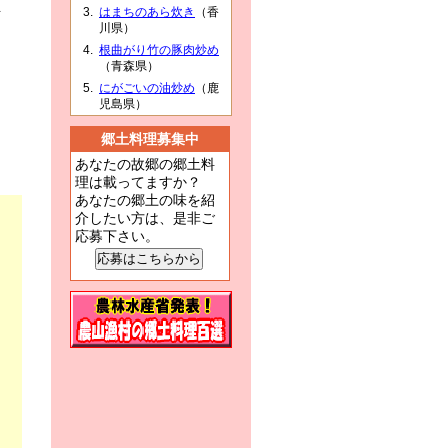
はまちのあら炊き
（香
市
川県）
フ
根曲がり竹の豚肉炒め
。
（青森県）
にがごいの油炒め
（鹿
児島県）
ジ
郷土料理募集中
あなたの故郷の郷土料
理は載ってますか？
あなたの郷土の味を紹
介したい方は、是非ご
応募下さい。
ラ