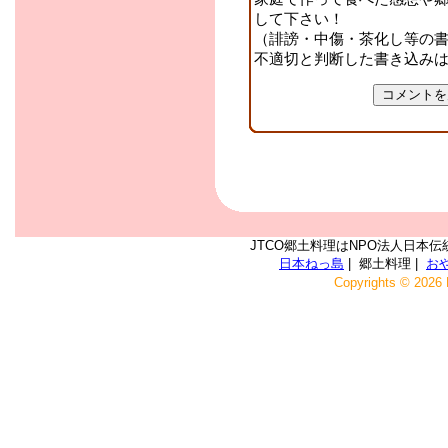
して下さい！
（誹謗・中傷・茶化し等の
不適切と判断した書き込み
JTCO郷土料理はNPO法人日本伝
日本ねっ島
| 郷土料理 |
お
Copyrights © 2026 