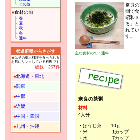
└
その他
奈良の
間で食
食材の旬
■
昭和３
├
春
├
夏
る」と
├
秋
れてい
├
冬
す。
└
通年
都道府県からさがす
主な食材の旬：通年
★
はその郷土料理を食べられる
お店にリンクしている料理です
総数：267件
北海道・東北
■
関東
■
中部
■
奈良の茶粥
近畿
■
材料
4人分
中国・四国
■
・ほうじ茶 10ｇ
九州・沖縄
■
・米 1カップ
・水 7カップ