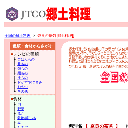
全国の郷土料理
>
奈良の茶粥 郷土料理[]
種類・食材からさがす
レシピの種類
■
├
ごはんもの
├
丼もの
├
鍋もの
├
麺もの
├
汁もの
├
おかず/おつまみ
├
おやつ
└
その他
食材
■
├
肉
├
野菜
├
魚介
├
穀物/麺/いも
├
豆
料理名
【
奈良の茶粥
】
├
たまご